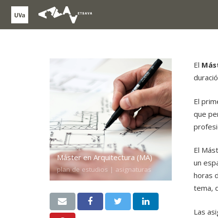
El
Mást
duraci
El prim
que per
profesi
El Mást
Máster en Arquitectura (MA)
un espa
plan de estudios | asignaturas
horas d
tema, d
Las asi