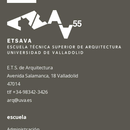
E.T.S. de Arquitectura
Avenida Salamanca, 18 Valladolid
47014
tlf +34-98342-3426
arq@uva.es
escuela
Administración