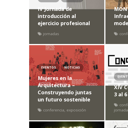
IV Jornada de
MONT
introducción al
Infra
ejercicio profesional
model
jornadas
conf
EVENTOS
NOTICIAS
EVEN
Mujeres en la
Arquitectura –
XIV 
Construyendo juntas
3 al 
un futuro sostenible
conf
conferencia
,
exposición
jornad