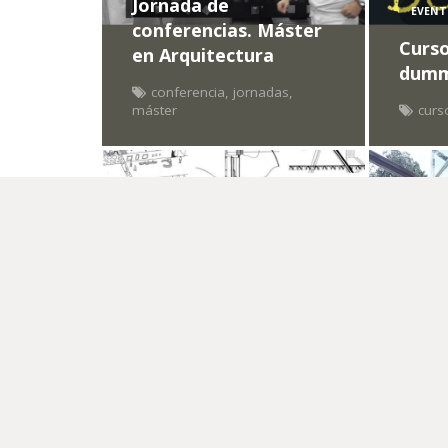
Jornada de
EVEN
conferencias. Máster
Curso
en Arquitectura
dumm
conferencia
,
jornadas
,
máster
curs
EVEN
EVENTOS
NOTICIAS
Curso
Workshop “DES-
Mode
DIBUJADAS”
Españ
cursos
,
exposición
,
jornadas
curs