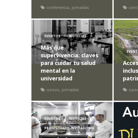
conferencia
,
jornadas
conc
EVENTOS
NOTICIAS
Más que
EVEN
supervivencia: claves
para cuidar tu salud
Acces
mental en la
inclu
universidad
patri
cursos
,
jornadas
curs
EVENTOS
NOTICIAS
PROFESORADO INVITADO MA