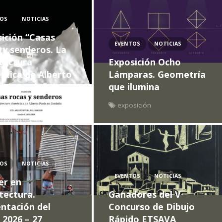
TOS
NOTICIAS
ición “Casas
EVENTOS
NOTICIAS
 y senderos. La
tectura
Exposición Ocho
tica de Alberto
Lámparas. Geometría
 en Cerdeña”
que ilumina
sición
exposición
TOS
NOTICIAS
EVENTOS
NOTICIAS
er en
tectura.
Ganadores del V
ntación del
Concurso de Dibujo
 2026 – 27
Rápido ETSAVA