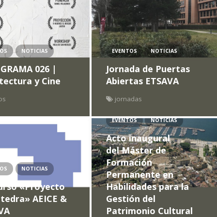
TOS
NOTICIAS
EVENTOS
NOTICIAS
GRAMA 026 |
Jornada de Puertas
tectura y Cine
Abiertas ETSAVA
os
jornadas
EVENTOS
NOTICIAS
Acto inaugural
del Máster de
Formación
TOS
NOTICIAS
Permanente en
urso «Proyecto
Habilidades para la
átedra» AEICE &
Gestión del
VA
Patrimonio Cultural