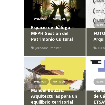
EVENTOS
NOTICIAS
EVEN
Espacio de diálogo –
MFPH Gestión del
FOTO
Patrimonio Cultural
Arqui
jornadas
,
máster
curs
EVENTOS
NOTICIAS
EVEN
Manuel Bouzas:
Conc
Arquitecturas para un
de C
equilibrio territorial
ETSA