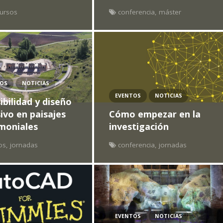
ursos
conferencia
,
máster
TOS
NOTICIAS
EVENTOS
NOTICIAS
ibilidad y diseño
sivo en paisajes
Cómo empezar en la
moniales
investigación
os
,
jornadas
conferencia
,
jornadas
EVENTOS
NOTICIAS