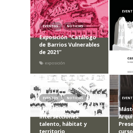
EVEN
Expos
EVENTOS
NOTICIAS
rocas
Exposición “Catálogo
arqui
de Barrios Vulnerables
domés
de 2021”
Ponis
exposición
expo
EVENTOS
NOTICIAS
EVEN
Exposición
Mást
Intersecciones:
Arqui
talento, hábitat y
Prese
territorio
curso