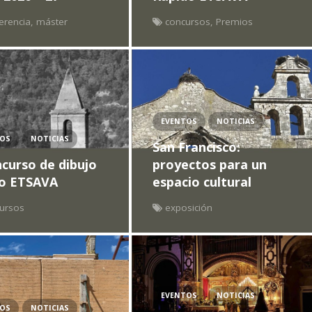
erencia
,
máster
concursos
,
Premios
EVENTOS
NOTICIAS
TOS
NOTICIAS
San Francisco:
curso de dibujo
proyectos para un
do ETSAVA
espacio cultural
ursos
exposición
EVENTOS
NOTICIAS
TOS
NOTICIAS