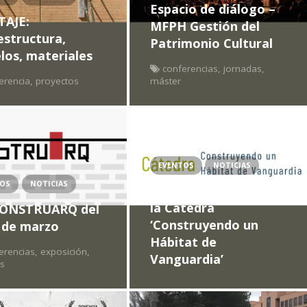
Espacio de diálogo –
AJE:
MFPH Gestión del
estructura,
Patrimonio Cultural
os, materiales
conferencias
,
jornadas
,
erencia
,
proyectos
máster
EVENTOS
NOTICIAS
TOS
NOTICIAS
La UVa y AEICE crean
la Cátedra
CONSTRUARQ del
‘Construyendo un
6 de marzo
Hábitat de
erencias
,
exposición
,
Vanguardia’
as