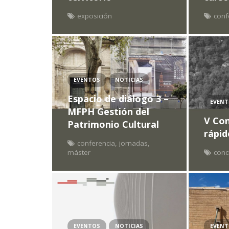
exposición
conf
EVENTOS
NOTICIAS
Espacio de diálogo 3 –
EVEN
MFPH Gestión del
V Con
Patrimonio Cultural
rápi
conferencia
,
jornadas
,
máster
conc
EVENTOS
NOTICIAS
EVEN