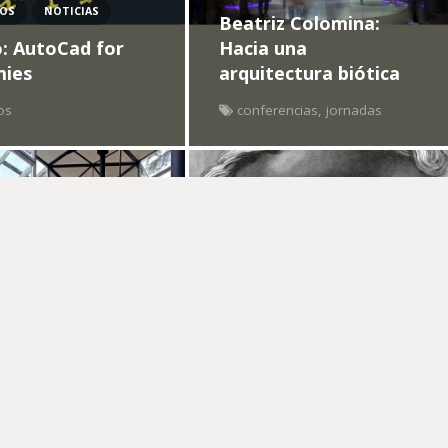
TOS
NOTICIAS
Beatriz Colomina:
: AutoCad for
Hacia una
ies
arquitectura biótica
os
conferencias
,
jornadas
TOS
NOTICIAS
EVENTOS
NOTICIAS
 Arquitecturas
Pensar con los ojos –
rnas en la
Luis Fernández-
a del siglo XX
Galiano
os
conferencia