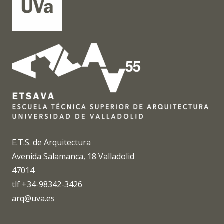
E.T.S. de Arquitectura
Avenida Salamanca, 18 Valladolid
47014
tlf +34-98342-3426
arq@uva.es