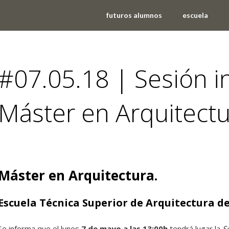
futuros alumnos
escuela
#07.05.18 | Sesión i
Máster en Arquitect
eventos
Máster en Arquitectura.
Escuela Técnica Superior de Arquitectura de
Se informa que el lunes
7 de mayo a las 13:00h
tendrá lugar la
S