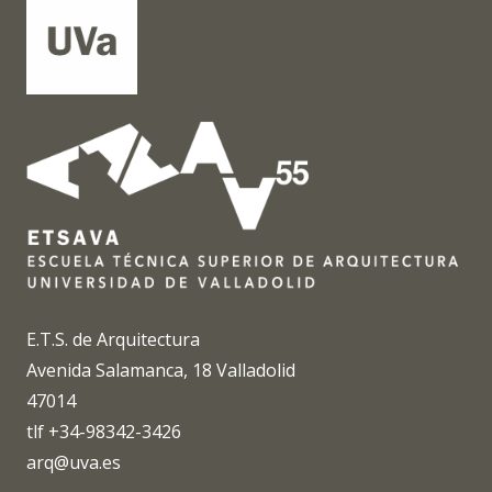
E.T.S. de Arquitectura
Avenida Salamanca, 18 Valladolid
47014
tlf +34-98342-3426
arq@uva.es