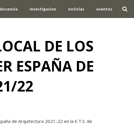
docencia
investigacion
noticias
eventos
LOCAL DE LOS
ER ESPAÑA DE
1/22
España de Arquitectura 2021-22 en la E.T.S. de