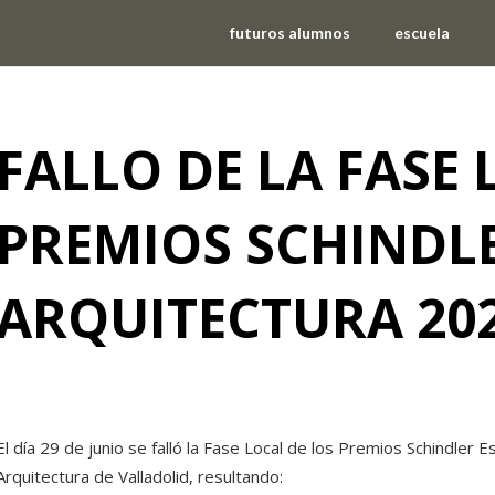
futuros alumnos
escuela
FALLO DE LA FASE 
PREMIOS SCHINDL
ARQUITECTURA 202
Sin categoría
El día 29 de junio se falló la Fase Local de los Premios Schindler 
Arquitectura de Valladolid, resultando: