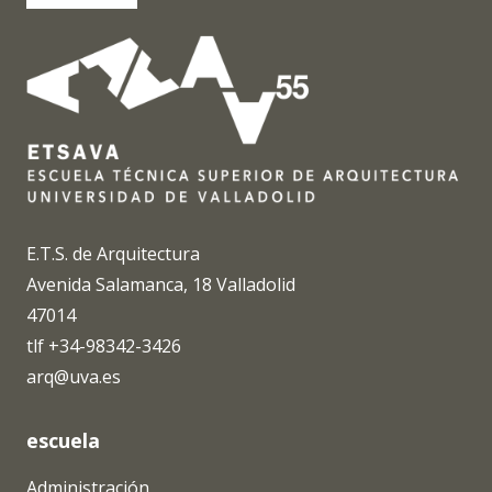
E.T.S. de Arquitectura
Avenida Salamanca, 18 Valladolid
47014
tlf +34-98342-3426
arq@uva.es
escuela
Administración