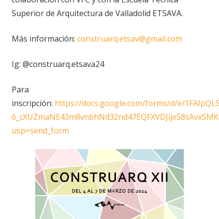
Superior de Arquitectura de Valladolid ETSAVA.
Más información:
construarq.etsav@gmail.com
Ig: @construarq.etsava24
Para
inscripción:
https://docs.google.com/forms/d/e/1FAIpQLS
6_cXUZmaNE43m8vnbhNd32nd47EQFXVDJije58sAvxSMK
usp=send_form