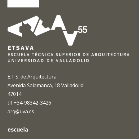
E.T.S. de Arquitectura
Avenida Salamanca, 18 Valladolid
47014
tlf +34-98342-3426
arq@uva.es
escuela