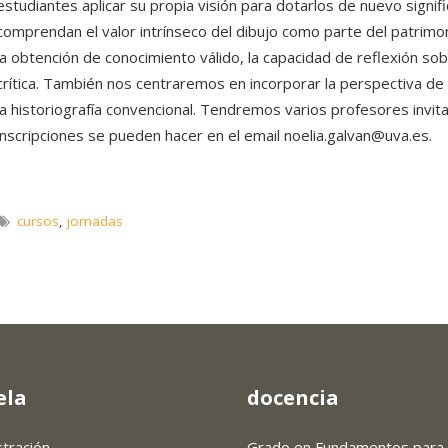
estudiantes aplicar su propia visión para dotarlos de nuevo signi
comprendan el valor intrínseco del dibujo como parte del patrimo
la obtención de conocimiento válido, la capacidad de reflexión sob
crítica. También nos centraremos en incorporar la perspectiva 
la historiografía convencional. Tendremos varios profesores invita
inscripciones se pueden hacer en el email noelia.galvan@uva.es.
cursos
,
jornadas
ela
docencia
stración
Grado en Fundamentos para 