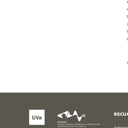
escu
Admini