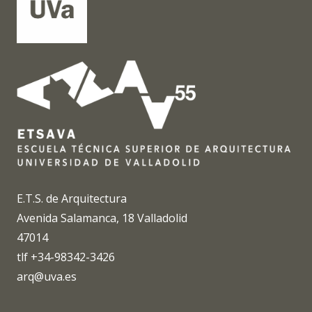
E.T.S. de Arquitectura
Avenida Salamanca, 18 Valladolid
47014
tlf +34-98342-3426
arq@uva.es