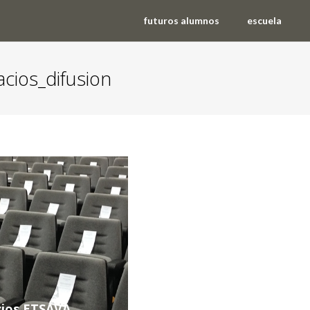
futuros alumnos
escuela
cios_difusion
cios ETSAVA