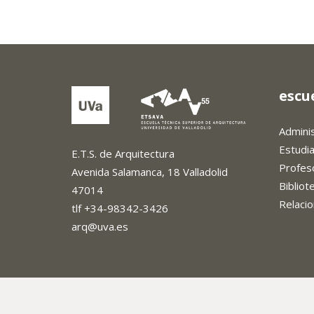
escu
Admini
Estudi
E.T.S. de Arquitectura
Profes
Avenida Salamanca, 18 Valladolid
Biblio
47014
Relacio
tlf +34-98342-3426
arq@uva.es