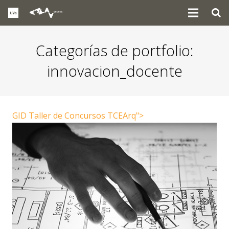
Categorías de portfolio:
innovacion_docente
GID Taller de Concursos TCEArq">