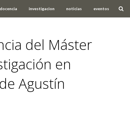
docencia
investigacion
noticias
eventos
ncia del Máster
stigación en
 de Agustín