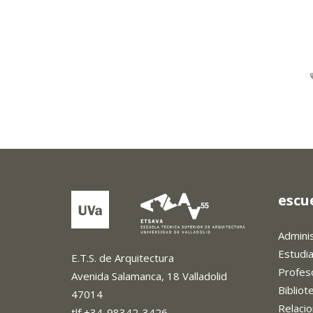
escu
Admini
Estudi
E.T.S. de Arquitectura
Profes
Avenida Salamanca, 18 Valladolid
Biblio
47014
Relacio
tlf +34-98342-3426