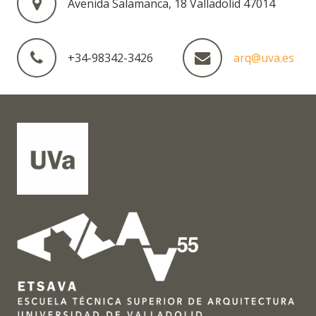
Avenida Salamanca, 18 Valladolid 47014
+34-98342-3426
arq@uva.es