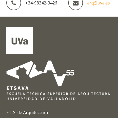
+34-98342-3426
arq@uva.es
E.T.S. de Arquitectura