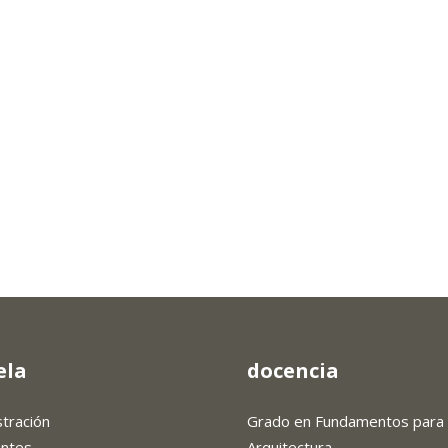
ela
docencia
stración
Grado en Fundamentos para 
antes
Arquitectura