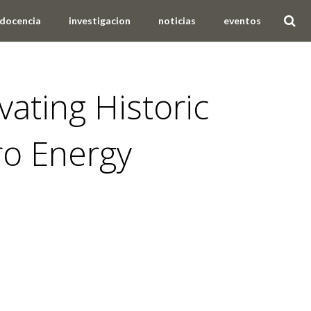
docencia
investigacion
noticias
eventos
ting Historic
ro Energy