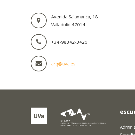
Avenida Salamanca, 18
Valladolid 47014
+34-98342-3426
arq@uva.es
escu
Admini
Estudi