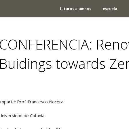
futuros alumnos
escuela
CONFERENCIA: Renova
Buidings towards Ze
noticias
Imparte: Prof. Francesco Nocera
Universidad de Catania.