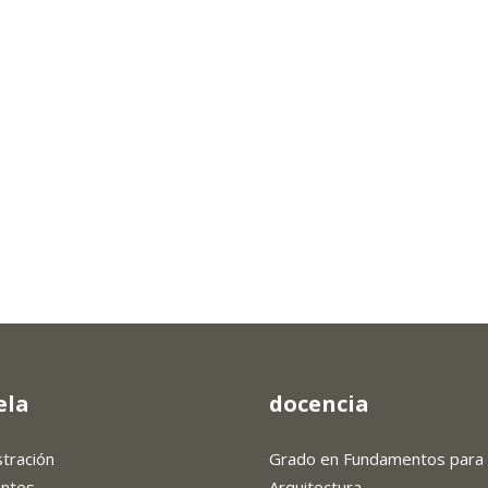
ela
docencia
stración
Grado en Fundamentos para 
antes
Arquitectura