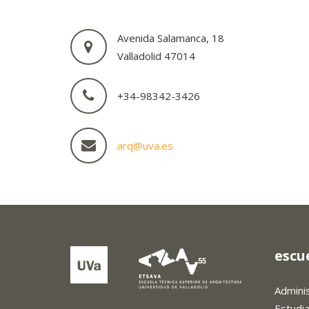
Avenida Salamanca, 18
Valladolid 47014
+34-98342-3426
arq@uva.es
escu
Admini
Estudi