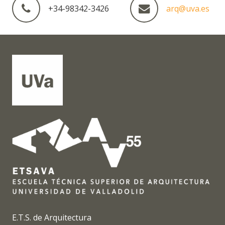
+34-98342-3426
arq@uva.es
E.T.S. de Arquitectura