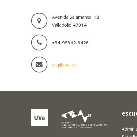
Avenida Salamanca, 18
Valladolid 47014
+34-98342-3426
arq@uva.es
escu
Admini
Estudi