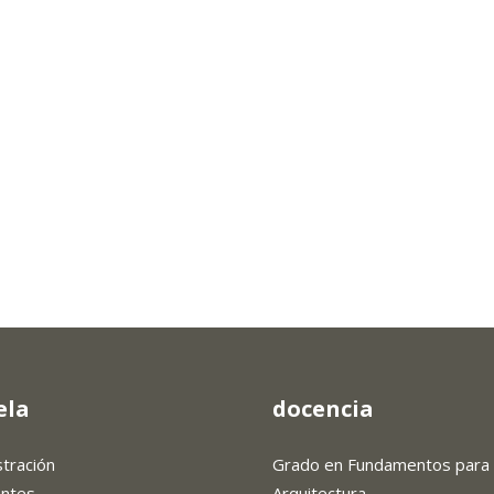
ela
docencia
stración
Grado en Fundamentos para 
antes
Arquitectura