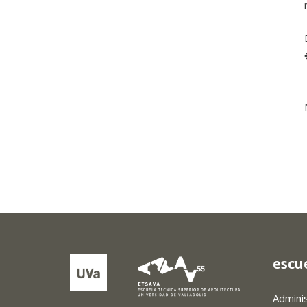
escu
Admini