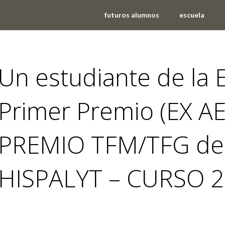
futuros alumnos
escuela
Un estudiante de la
Primer Premio (EX A
PREMIO TFM/TFG del
HISPALYT – CURSO 
noticias
,
premios