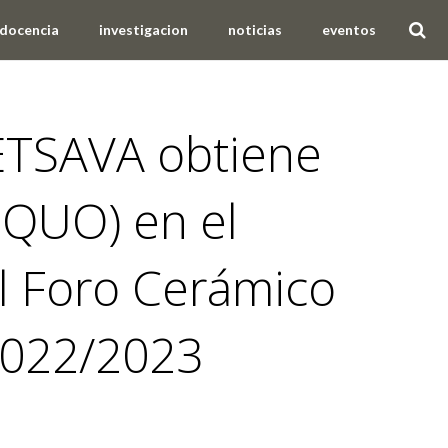
docencia
investigacion
noticias
eventos
 ETSAVA obtiene
EQUO) en el
 Foro Cerámico
2022/2023