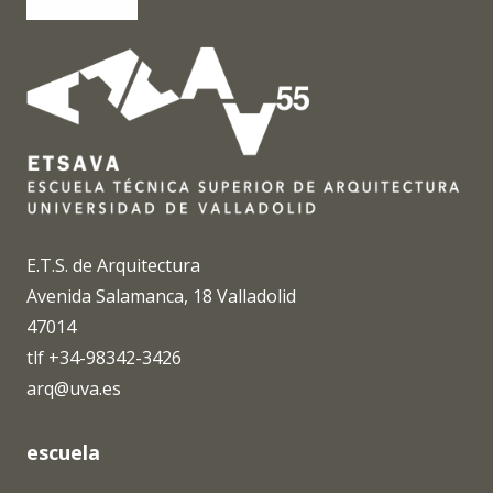
E.T.S. de Arquitectura
Avenida Salamanca, 18 Valladolid
47014
tlf +34-98342-3426
arq@uva.es
escuela