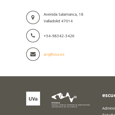
Avenida Salamanca, 18
Valladolid 47014
+34-98342-3426
arq@uva.es
escu
Admini
Estudi