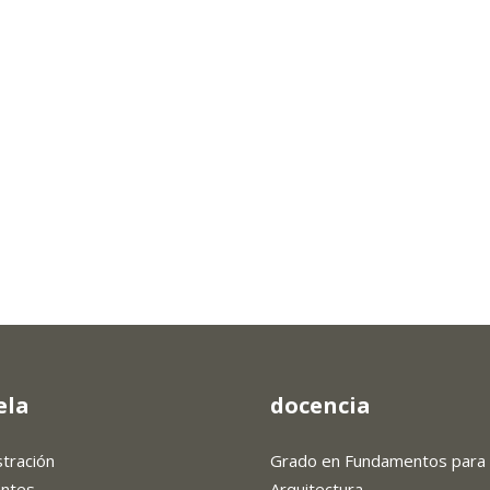
ela
docencia
stración
Grado en Fundamentos para 
antes
Arquitectura