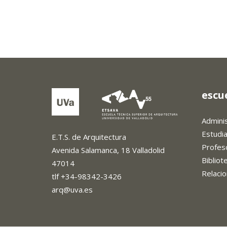
escu
Admini
Estudi
E.T.S. de Arquitectura
Profes
Avenida Salamanca, 18 Valladolid
Biblio
47014
Relacio
tlf +34-98342-3426
arq@uva.es