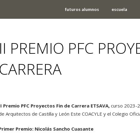
futuros alumnos
escuela
II PREMIO PFC PROY
CARRERA
eventos
,
noticias
,
premios
II Premio PFC Proyectos Fin de Carrera ETSAVA,
curso 2023-20
de Arquitectos de Castilla y León Este COACYLE y el Colegio Ofic
Primer Premio: Nicolás Sancho Cuasante