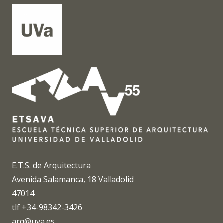
E.T.S. de Arquitectura
Avenida Salamanca, 18 Valladolid
47014
tlf +34-98342-3426
arq@uva.es