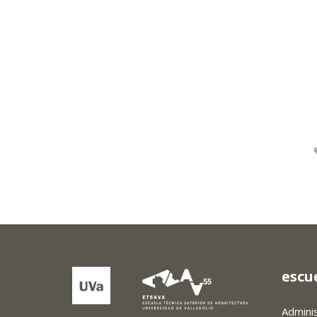
escu
Admini