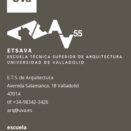
E.T.S. de Arquitectura
Avenida Salamanca, 18 Valladolid
47014
tlf +34-98342-3426
arq@uva.es
escuela