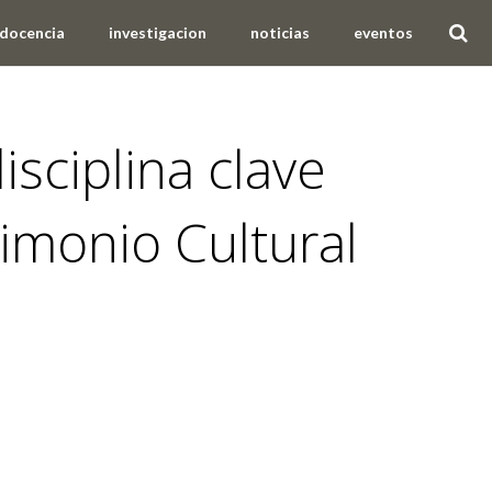
docencia
investigacion
noticias
eventos
sciplina clave
rimonio Cultural