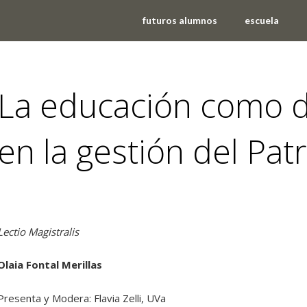
futuros alumnos
escuela
La educación como di
en la gestión del Pat
eventos
,
noticias
Lectio Magistralis
Olaia Fontal Merillas
Presenta y Modera: Flavia Zelli, UVa